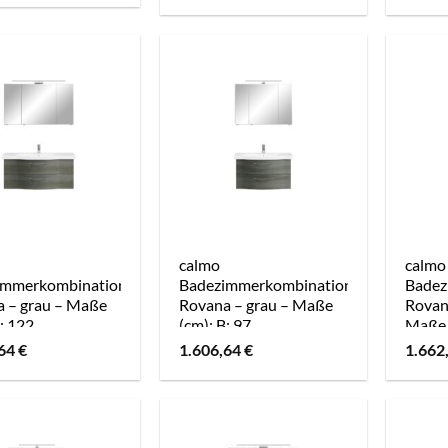
calmo
calmo
immerkombination
Badezimmerkombination
Badez
 – grau – Maße
Rovana – grau – Maße
Rovan
B: 122
(cm): B: 97
Maße 
,64
€
1.606,64
€
1.662