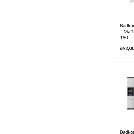
Badkom
– Maße
190
692,0
Badkom