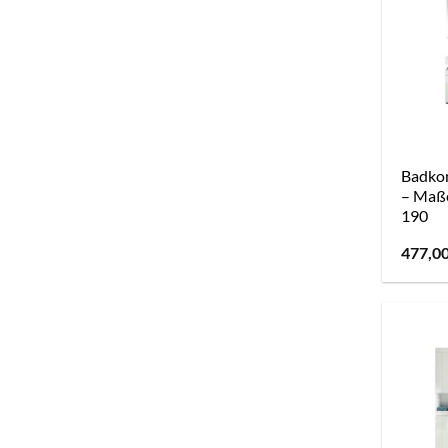
Badkom
– Maße
190
477,0