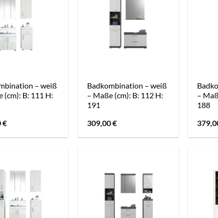
bination – weiß
Badkombination – weiß
Badko
 (cm): B: 111 H:
– Maße (cm): B: 112 H:
– Maße
191
188
0
€
309,00
€
379,