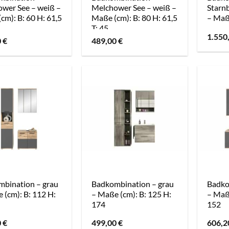
wer See – weiß –
Melchower See – weiß –
Starn
cm): B: 60 H: 61,5
Maße (cm): B: 80 H: 61,5
– Maße
T: 45
1.550
0
€
489,00
€
bination – grau
Badkombination – grau
Badko
 (cm): B: 112 H:
– Maße (cm): B: 125 H:
– Maße
174
152
0
€
499,00
€
606,