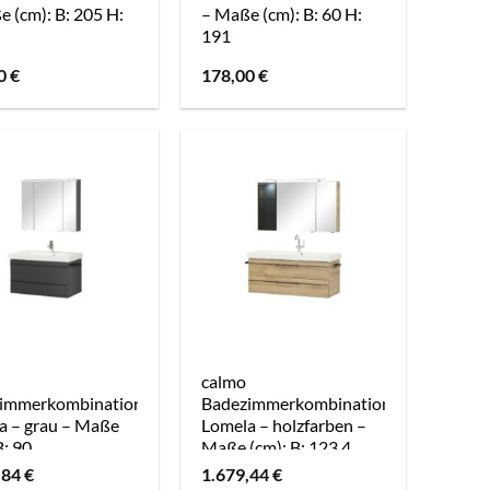
 (cm): B: 205 H:
– Maße (cm): B: 60 H:
191
00
€
178,00
€
calmo
immerkombination
Badezimmerkombination
a – grau – Maße
Lomela – holzfarben –
B: 90
Maße (cm): B: 123,4
,84
€
1.679,44
€