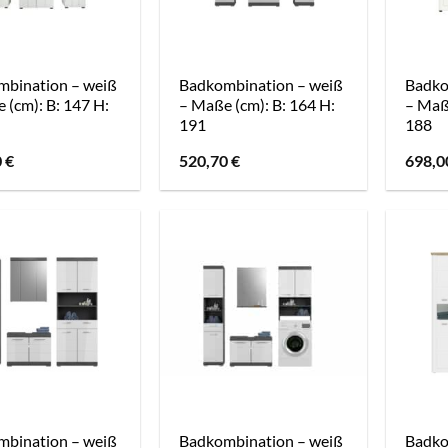
bination – weiß
Badkombination – weiß
Badko
 (cm): B: 147 H:
– Maße (cm): B: 164 H:
– Maße
191
188
0
€
520,70
€
698,
bination – weiß
Badkombination – weiß
Badko