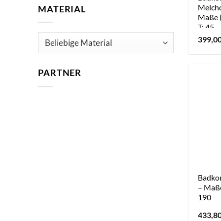
Melcho
MATERIAL
Maße (
T: 45
399,0
PARTNER
Badkom
– Maße
190
433,8