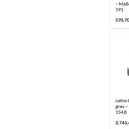
– Maße
191
570,7
calmo 
grau –
154,8
2.743