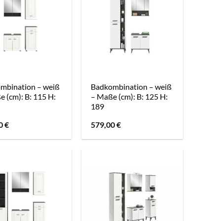
mbination – weiß
Badkombination – weiß
 (cm): B: 115 H:
– Maße (cm): B: 125 H:
189
00
€
579,00
€