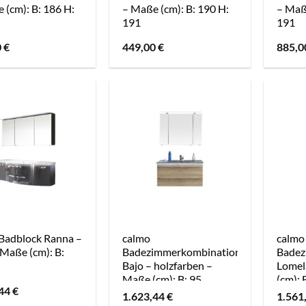
 (cm): B: 186 H:
– Maße (cm): B: 190 H:
– Maße
191
191
0
€
449,00
€
885,
Badblock Ranna –
calmo
calmo
 Maße (cm): B:
Badezimmerkombination
Badez
Bajo – holzfarben –
Lomel
Maße (cm): B: 95
(cm): 
,44
€
1.623,44
€
1.561