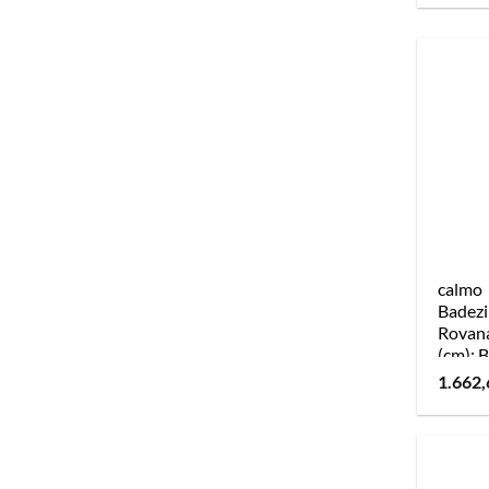
calmo
Badez
Rovana
(cm): 
1.662