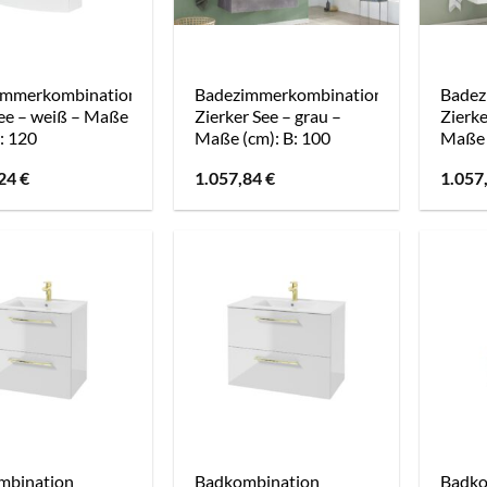
immerkombination
Badezimmerkombination
Badez
ee – weiß – Maße
Zierker See – grau –
Zierke
B: 120
Maße (cm): B: 100
Maße 
,24
€
1.057,84
€
1.057
mbination
Badkombination
Badko