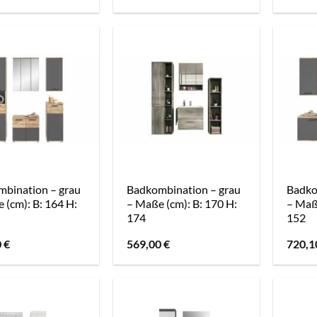
bination – grau
Badkombination – grau
Badko
 (cm): B: 164 H:
– Maße (cm): B: 170 H:
– Maße
174
152
0
€
569,00
€
720,