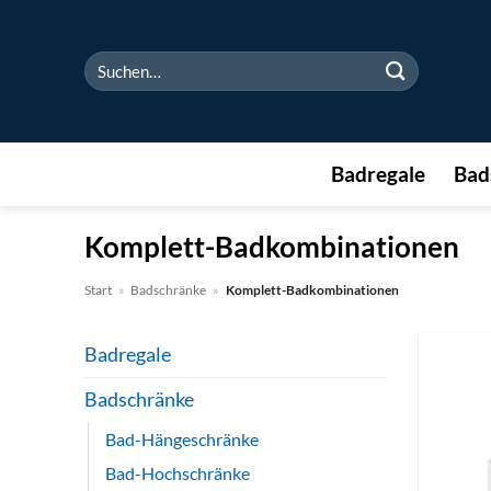
Zum
Inhalt
Suchen
springen
nach:
Badregale
Bad
Komplett-Badkombinationen
Start
»
Badschränke
»
Komplett-Badkombinationen
Badregale
Badschränke
Bad-Hängeschränke
Bad-Hochschränke