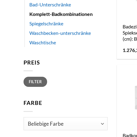
Bad-Unterschränke
Komplett-Badkombinationen
Spiegelschränke
Badez
Spieks
Waschbecken-unterschränke
(cm): 
Waschtische
1.276
PREIS
Min.
Max.
FILTER
Preis
Preis
FARBE
Badko