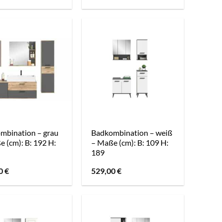
mbination – grau
Badkombination – weiß
 (cm): B: 192 H:
– Maße (cm): B: 109 H:
189
10
€
529,00
€