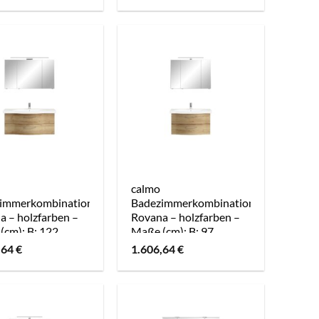
calmo
immerkombination
Badezimmerkombination
a – holzfarben –
Rovana – holzfarben –
(cm): B: 122
Maße (cm): B: 97
,64
€
1.606,64
€