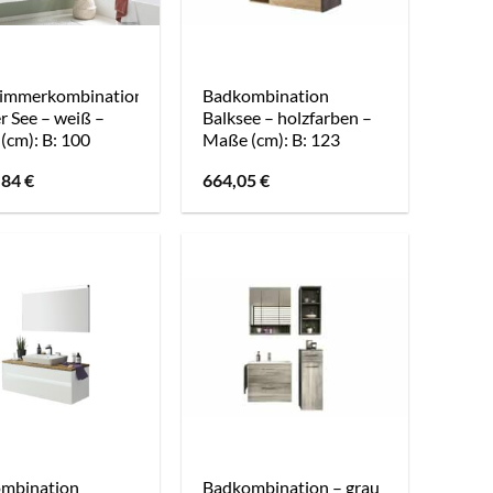
immerkombination
Badkombination
r See – weiß –
Balksee – holzfarben –
(cm): B: 100
Maße (cm): B: 123
,84
€
664,05
€
mbination
Badkombination – grau