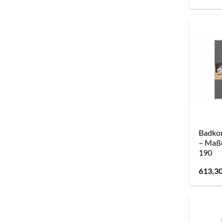
Badkom
– Maße
190
613,3