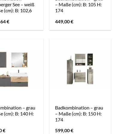
berger See – weiß
– Maße (cm): B: 105 H:
 (cm): B: 102,6
174
,64
€
449,00
€
mbination – grau
Badkombination – grau
 (cm): B: 140 H:
– Maße (cm): B: 150 H:
174
20
€
599,00
€