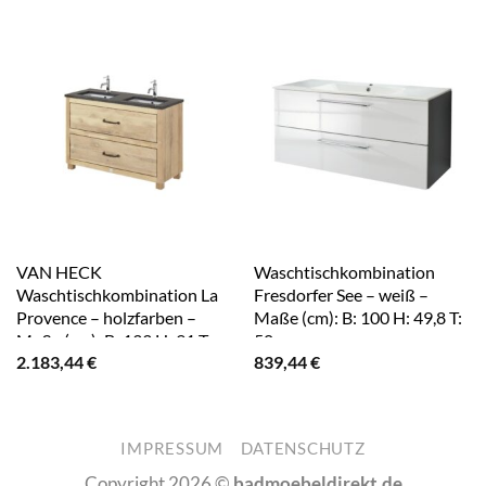
VAN HECK
Waschtischkombination
Waschtischkombination La
Fresdorfer See – weiß –
Provence – holzfarben –
Maße (cm): B: 100 H: 49,8 T:
Maße (cm): B: 133 H: 91 T:
50
2.183,44
€
839,44
€
51,5
IMPRESSUM
DATENSCHUTZ
Copyright 2026 ©
badmoebeldirekt.de