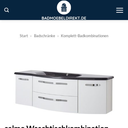
Zum
Inhalt
springen
Start
»
Badschränke
»
Komplett-Badkombinationen