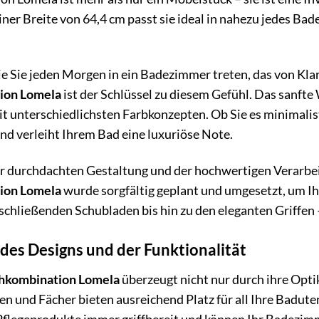
iner Breite von 64,4 cm passt sie ideal in nahezu jedes Ba
 wie Sie jeden Morgen in ein Badezimmer treten, das von Kla
ion Lomela
ist der Schlüssel zu diesem Gefühl. Das sanfte
it unterschiedlichsten Farbkonzepten. Ob Sie es minimali
und verleiht Ihrem Bad eine luxuriöse Note.
er durchdachten Gestaltung und der hochwertigen Verarbei
ion Lomela
wurde sorgfältig geplant und umgesetzt, um Ih
 schließenden Schubladen bis hin zu den eleganten Griffen –
des Designs und der Funktionalität
hkombination Lomela
überzeugt nicht nur durch ihre Opti
 und Fächer bieten ausreichend Platz für all Ihre Baduten