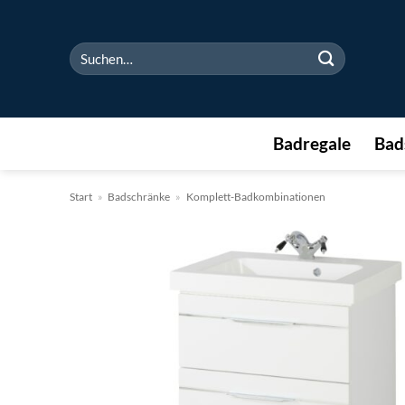
Zum
Inhalt
Suchen
springen
nach:
Badregale
Bad
Start
»
Badschränke
»
Komplett-Badkombinationen