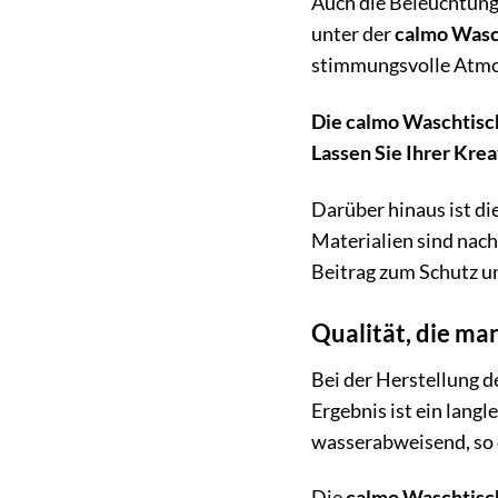
Auch die Beleuchtung 
unter der
calmo Wasc
stimmungsvolle Atmo
Die calmo Waschtisch
Lassen Sie Ihrer Krea
Darüber hinaus ist di
Materialien sind nac
Beitrag zum Schutz u
Qualität, die man
Bei der Herstellung d
Ergebnis ist ein lang
wasserabweisend, so 
Die
calmo Waschtisc