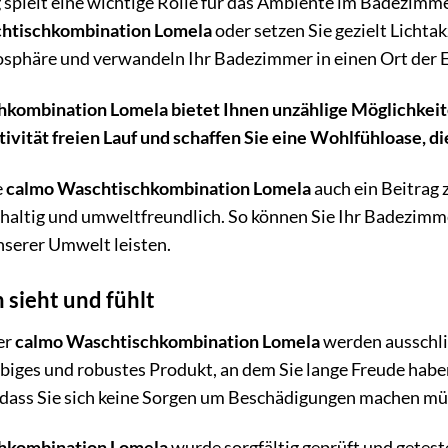
spielt eine wichtige Rolle für das Ambiente im Badezimmer
htischkombination Lomela
oder setzen Sie gezielt Lichta
sphäre und verwandeln Ihr Badezimmer in einen Ort der 
kombination Lomela bietet Ihnen unzählige Möglichkeiten
tivität freien Lauf und schaffen Sie eine Wohlfühloase, di
e
calmo Waschtischkombination Lomela
auch ein Beitrag
hhaltig und umweltfreundlich. So können Sie Ihr Badezim
nserer Umwelt leisten.
 sieht und fühlt
er
calmo Waschtischkombination Lomela
werden ausschli
lebiges und robustes Produkt, an dem Sie lange Freude hab
dass Sie sich keine Sorgen um Beschädigungen machen mü
hkombination Lomela
wurde sorgfältig geprüft und getest