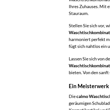
Ihres Zuhauses. Mit e
Stauraum.
Stellen Sie sich vor,
Waschtischkombinat
harmoniert perfekt m
fügt sich nahtlos ein 
Lassen Sie sich von d
Waschtischkombinat
bieten. Von den sanft
Ein Meisterwerk 
Die
calmo Waschtisc
geräumigen Schubladen