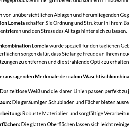
Pflegeprodukte immer griffbereit und können Ihr Badezimm
ch von unübersichtlichen Ablagen und herumliegenden Ge
ion Lomela
schaffen Sie Ordnung und Struktur in Ihrem Ba
zentrieren und den Stress des Alltags hinter sich zu lassen.
hkombination Lomela
wurde speziell für den täglichen Ge
erflächen sorgen dafür, dass Sie lange Freude an Ihrem n
zungen zu entfernen und die strahlende Optik zu erhalten
r herausragenden Merkmale der calmo Waschtischkombina
Das zeitlose Weiß und die klaren Linien passen perfekt z
raum:
Die geräumigen Schubladen und Fächer bieten ausreic
rbeitung:
Robuste Materialien und sorgfältige Verarbeitu
rflächen:
Die glatten Oberflächen lassen sich leicht reinig