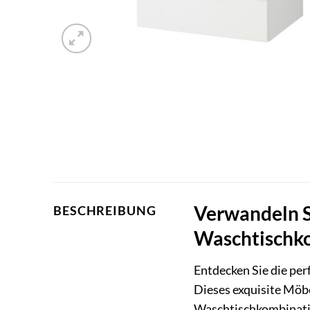
Verwandeln S
BESCHREIBUNG
Waschtischk
Entdecken Sie die per
Dieses exquisite Möb
Waschtischkombination