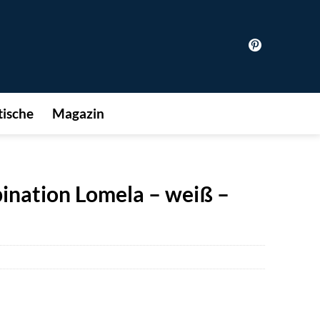
ische
Magazin
nation Lomela – weiß –