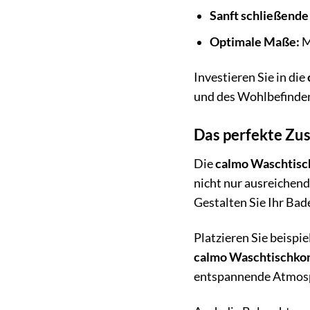
Sanft schließende
Optimale Maße:
M
Investieren Sie in die
und des Wohlbefindens
Das perfekte Zu
Die
calmo Waschtisc
nicht nur ausreichend
Gestalten Sie Ihr Ba
Platzieren Sie beispie
calmo Waschtischko
entspannende Atmos