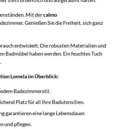
er stets ordentlich und aufgeräumt halten.
genständen. Mit der
calmo
dezimmer. Genießen Sie die Freiheit, sich ganz
brauch entwickelt. Die robusten Materialien und
euen Badmöbel haben werden. Ein feuchtes Tuch
.
tion Lomela im Überblick:
u jedem Badezimmerstil.
hend Platz für all Ihre Badutensilien.
ng garantieren eine lange Lebensdauer.
en und pflegen.