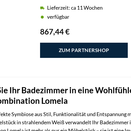
Lieferzeit: ca 11 Wochen
verfügbar
867,44
€
ZUM PARTNERSHOP
ie Ihr Badezimmer in eine Wohlfühl
ombination Lomela
fekte Symbiose aus Stil, Funktionalität und Entspannung m
elstück in strahlendem Weiß verwandelt Ihr Badezimmer i
 Lomela ist mehr als nur ein Möbelstück – sie ist eine In