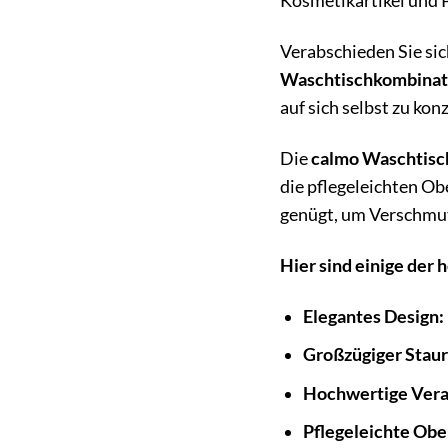
Kosmetikartikel und 
Verabschieden Sie si
Waschtischkombinat
auf sich selbst zu kon
Die
calmo Waschtisc
die pflegeleichten Ob
genügt, um Verschmut
Hier sind einige de
Elegantes Design:
Großzügiger Stau
Hochwertige Vera
Pflegeleichte Obe