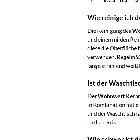
neuen Waschtisch pa
Wie reinige ich
Die Reinigung des
Wo
und einen milden Rei
diese die Oberfläche 
verwenden. Regelmäßi
lange strahlend weiß 
Ist der Waschtis
Der
Wohnwert Keram
in Kombination mit e
und der Waschtisch fa
enthalten ist.
Wie schwer ist 