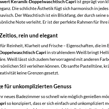
wert Keramik-Doppelwaschtisch Capri
ist geprägt von k
leganz. Die schlichte Ästhetik fügt sich harmonisch in je
navisch. Der Waschtisch ist ein Blickfang, der durch seine
nliche Note verleiht. Er ist der perfekte Rahmen für Ihre
Zeitlos, rein und elegant
für Reinheit, Klarheit und Frische – Eigenschaften, die i
oppelwaschtisch Capri
in strahlendem Weiß bringt Hellig
. Weiß lässt sich zudem hervorragend mit anderen Farb
rsönlichen Stil verleihen können. Ob sanfte Pastelltöne, 
reativität keine Grenzen gesetzt.
e für unkomplizierten Genuss
Ihr neues Badezimmer so schnell wie möglich genießen möc
pri
so konzipiert, dass er sich einfach und unkompliziert m