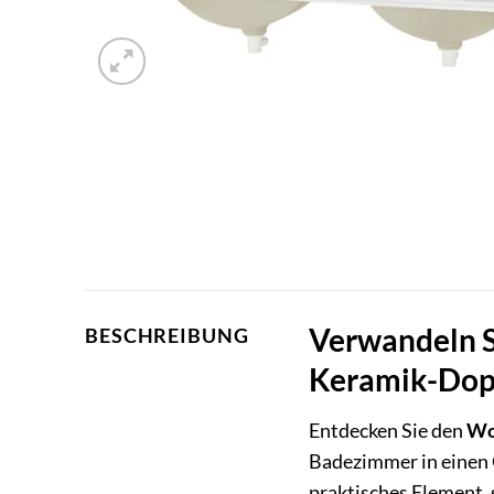
Verwandeln S
BESCHREIBUNG
Keramik-Dop
Entdecken Sie den
Wo
Badezimmer in einen 
praktisches Element,