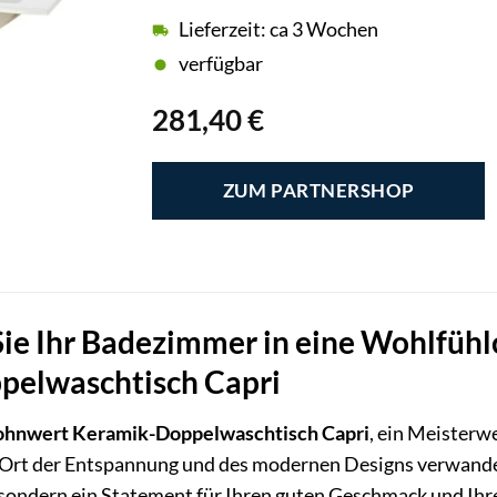
Lieferzeit: ca 3 Wochen
verfügbar
281,40
€
ZUM PARTNERSHOP
ie Ihr Badezimmer in eine Wohlfüh
pelwaschtisch Capri
hnwert Keramik-Doppelwaschtisch Capri
, ein Meisterwe
Ort der Entspannung und des modernen Designs verwande
 sondern ein Statement für Ihren guten Geschmack und Ih