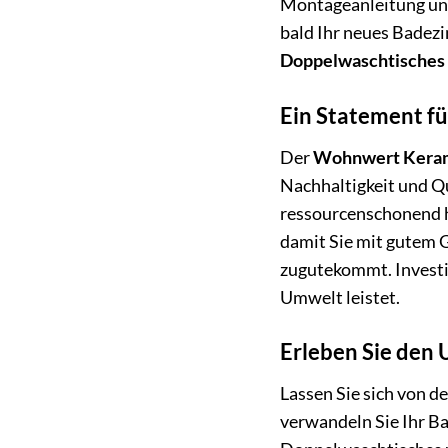
Montageanleitung und
bald Ihr neues Badezi
Doppelwaschtisches 
Ein Statement fü
Der
Wohnwert Keram
Nachhaltigkeit und Qu
ressourcenschonend h
damit Sie mit gutem 
zugutekommt. Investie
Umwelt leistet.
Erleben Sie den
Lassen Sie sich von d
verwandeln Sie Ihr B