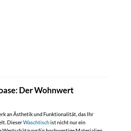
loase: Der Wohnwert
rk an Ästhetik und Funktionalität, das Ihr
lt. Dieser
Waschtisch
ist nicht nur ein
re Wertschätzung für hochwertige Materialien