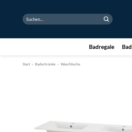
Zum
Inhalt
Suchen
springen
nach:
Badregale
Bad
Start
»
Badschränke
»
Waschtische