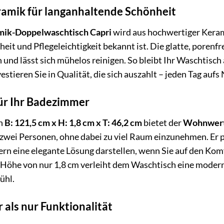
amik für langanhaltende Schönheit
ik-Doppelwaschtisch Capri
wird aus hochwertiger Kerami
eit und Pflegeleichtigkeit bekannt ist. Die glatte, porenfr
 und lässt sich mühelos reinigen. So bleibt Ihr Waschtisc
estieren Sie in Qualität, die sich auszahlt – jeden Tag aufs
ür Ihr Badezimmer
on
B: 121,5 cm x H: 1,8 cm x T: 46,2 cm
bietet der
Wohnwert
 zwei Personen, ohne dabei zu viel Raum einzunehmen. Er 
ern eine elegante Lösung darstellen, wenn Sie auf den Ko
 Höhe von nur 1,8 cm verleiht dem Waschtisch eine modern
ühl.
 als nur Funktionalität