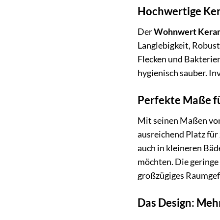
Hochwertige Ker
Der
Wohnwert Keram
Langlebigkeit, Robusth
Flecken und Bakterien
hygienisch sauber. Inv
Perfekte Maße f
Mit seinen Maßen v
ausreichend Platz für
auch in kleineren Bäd
möchten. Die geringe
großzügiges Raumgef
Das Design: Mehr