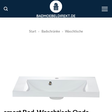
Zum
Inhalt
springen
Start
»
Badschränke
»
Waschtische