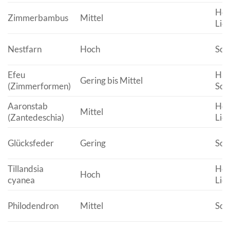
Hell
Zimmerbambus
Mittel
Lich
Nestfarn
Hoch
Sch
Efeu
Hal
Gering bis Mittel
(Zimmerformen)
Sch
Aaronstab
Hell
Mittel
(Zantedeschia)
Lich
Glücksfeder
Gering
Scha
Tillandsia
Hell
Hoch
cyanea
Lich
Philodendron
Mittel
Scha