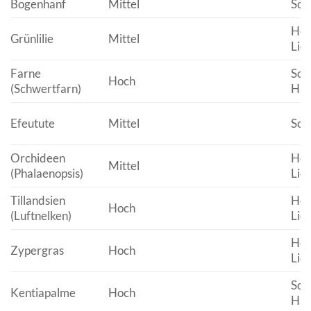
Bogenhanf
Mittel
Scha
Hell
Grünlilie
Mittel
Lich
Farne
Sch
Hoch
(Schwertfarn)
Hal
Efeutute
Mittel
Scha
Orchideen
Hell
Mittel
(Phalaenopsis)
Lich
Tillandsien
Hell
Hoch
(Luftnelken)
Lich
Hell
Zypergras
Hoch
Lich
Sch
Kentiapalme
Hoch
Hal