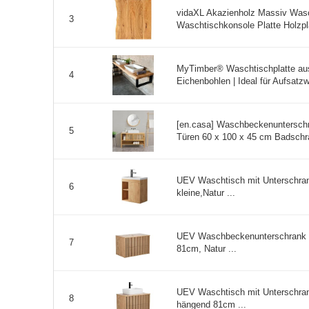
vidaXL Akazienholz Massiv Was
3
Waschtischkonsole Platte Holzpla
MyTimber® Waschtischplatte aus
4
Eichenbohlen | Ideal für Aufsat
[en.casa] Waschbeckenuntersch
5
Türen 60 x 100 x 45 cm Badschra
UEV Waschtisch mit Unterschra
6
kleine,Natur ...
UEV Waschbeckenunterschrank f
7
81cm, Natur ...
UEV Waschtisch mit Unterschra
8
hängend 81cm ...