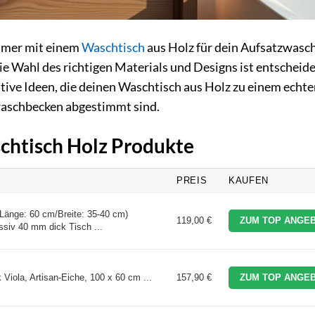
mmer mit einem
Waschtisch
aus Holz für dein Aufsatzwasc
e Wahl des richtigen Materials und Designs ist entscheide
tive Ideen, die deinen Waschtisch aus Holz zu einem echt
waschbecken abgestimmt sind.
schtisch Holz Produkte
PREIS
KAUFEN
(Länge: 60 cm/Breite: 35-40 cm)
119,00 €
ZUM TOP ANGEB
siv 40 mm dick Tisch ...
iola, Artisan-Eiche, 100 x 60 cm ...
157,90 €
ZUM TOP ANGEB