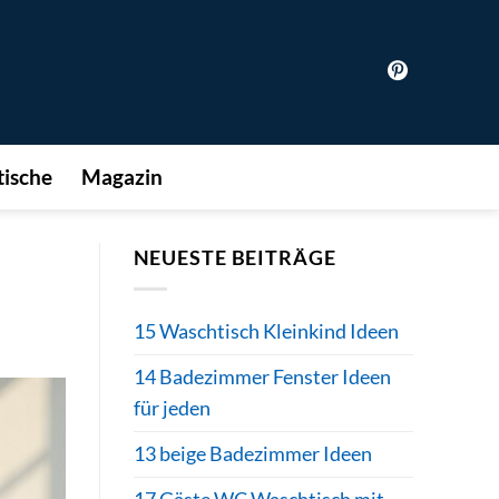
ische
Magazin
NEUESTE BEITRÄGE
15 Waschtisch Kleinkind Ideen
14 Badezimmer Fenster Ideen
für jeden
13 beige Badezimmer Ideen