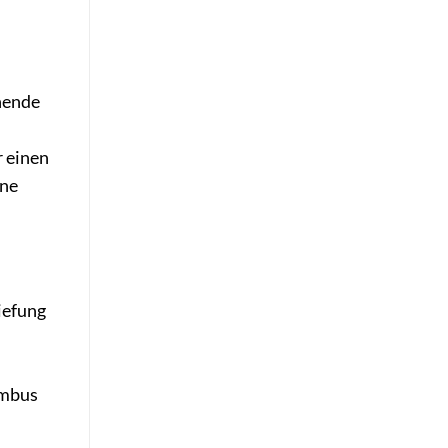
ehende
r einen
ine
tiefung
ambus