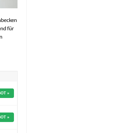
hbecken
nd für
en
OT »
OT »