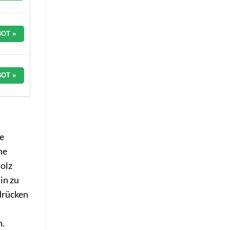
OT »
OT »
ne
ne
olz
in zu
drücken
n.