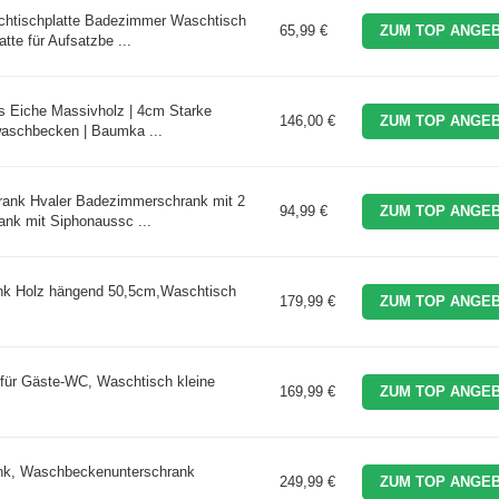
chtischplatte Badezimmer Waschtisch
65,99 €
ZUM TOP ANGEB
tte für Aufsatzbe ...
 Eiche Massivholz | 4cm Starke
146,00 €
ZUM TOP ANGEB
zwaschbecken | Baumka ...
rank Hvaler Badezimmerschrank mit 2
94,99 €
ZUM TOP ANGEB
nk mit Siphonaussc ...
nk Holz hängend 50,5cm,Waschtisch
179,99 €
ZUM TOP ANGEB
ür Gäste-WC, Waschtisch kleine
169,99 €
ZUM TOP ANGEB
nk, Waschbeckenunterschrank
249,99 €
ZUM TOP ANGEB