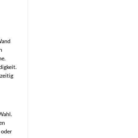
 Wand
n
he.
igkeit.
zeitig
Wahl.
nen
 oder