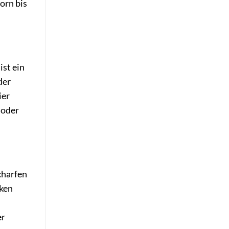
orn bis
ist ein
der
ier
 oder
charfen
cken
er