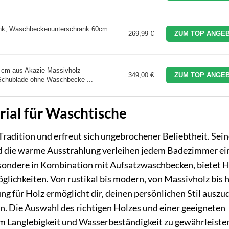
nk, Waschbeckenunterschrank 60cm
269,99 €
ZUM TOP ANGEB
 cm aus Akazie Massivholz –
349,00 €
ZUM TOP ANGEB
Schublade ohne Waschbecke ...
erial für Waschtische
Tradition und erfreut sich ungebrochener Beliebtheit. Sei
d die warme Ausstrahlung verleihen jedem Badezimmer ei
sondere in Kombination mit Aufsatzwaschbecken, bietet H
lichkeiten. Von rustikal bis modern, von Massivholz bis h
g für Holz ermöglicht dir, deinen persönlichen Stil auszu
. Die Auswahl des richtigen Holzes und einer geeigneten
m Langlebigkeit und Wasserbeständigkeit zu gewährleiste