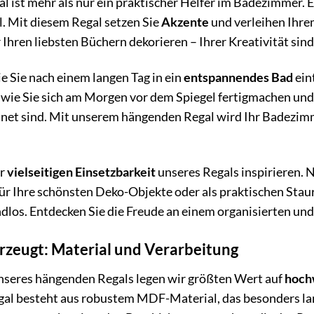
 ist mehr als nur ein praktischer Helfer im Badezimmer. Es
l. Mit diesem Regal setzen Sie
Akzente
und verleihen Ihre
 Ihren liebsten Büchern dekorieren – Ihrer Kreativität sin
wie Sie nach einem langen Tag in ein
entspannendes Bad
ein
 wie Sie sich am Morgen vor dem Spiegel fertigmachen und
dnet sind. Mit unserem hängenden Regal wird Ihr Badezim
er
vielseitigen Einsetzbarkeit
unseres Regals inspirieren. N
ür Ihre schönsten Deko-Objekte oder als praktischen Stau
dlos. Entdecken Sie die Freude an einem organisierten und
erzeugt: Material und Verarbeitung
unseres hängenden Regals legen wir größten Wert auf
hoch
gal besteht aus robustem MDF-Material, das besonders lan