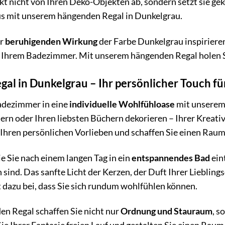
kt nicht von Ihren Deko-Objekten ab, sondern setzt sie g
s mit unserem hängenden Regal in Dunkelgrau.
er
beruhigenden Wirkung
der Farbe Dunkelgrau inspiriere
 Ihrem Badezimmer. Mit unserem hängenden Regal holen Si
al in Dunkelgrau – Ihr persönlicher Touch f
adezimmer in eine
individuelle Wohlfühloase
mit unserem 
dern oder Ihren liebsten Büchern dekorieren – Ihrer Kreativ
hren persönlichen Vorlieben und schaffen Sie einen Raum, 
wie Sie nach einem langen Tag in ein
entspannendes Bad
ein
nd. Das sanfte Licht der Kerzen, der Duft Ihrer Lieblings
gt dazu bei, dass Sie sich rundum wohlfühlen können.
n Regal schaffen Sie nicht nur
Ordnung und Stauraum
, s