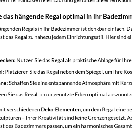
e Ihrer Fantasie freien Lauf und gestalten Sie einen Raum,
ie das hängende Regal optimal in Ihr Badezim
ängenden Regals in Ihr Badezimmer ist denkbar einfach. Da
t das Regal zu nahezu jedem Einrichtungsstil. Hier sind e
ecken:
Nutzen Sie das Regal als praktische Ablage für Ihr
l:
Platzieren Sie das Regal neben dem Spiegel, um Ihre Kos
nne:
Schaffen Sie eine entspannende Atmosphäre mit Kerze
en Sie das Regal, um ungenutzte Ecken optimal auszunutz
mit verschiedenen
Deko-Elementen
, um dem Regal eine pe
kulpturen – Ihrer Kreativität sind keine Grenzen gesetzt. A
Rest des Badezimmers passen, um ein harmonisches Gesamtb