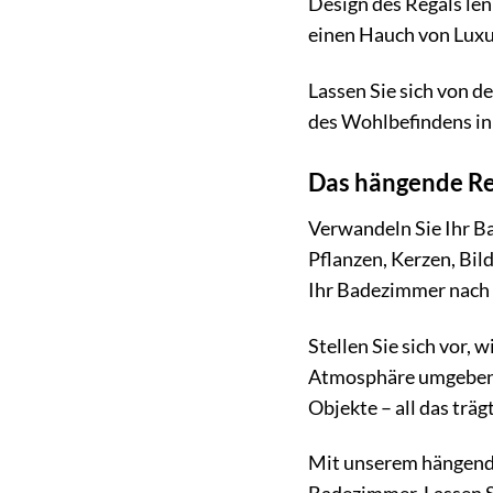
Design des Regals len
einen Hauch von Luxu
Lassen Sie sich von d
des Wohlbefindens in
Das hängende Reg
Verwandeln Sie Ihr B
Pflanzen, Kerzen, Bil
Ihr Badezimmer nach I
Stellen Sie sich vor, 
Atmosphäre umgeben si
Objekte – all das trä
Mit unserem hängende