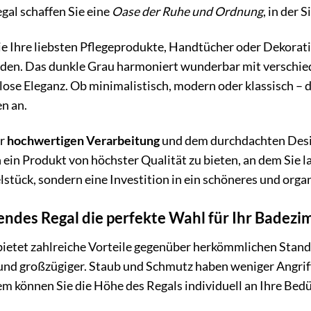
gal schaffen Sie eine
Oase der Ruhe und Ordnung
, in der
 wie Ihre liebsten Pflegeprodukte, Handtücher oder Dekorat
rden. Das dunkle Grau harmoniert wunderbar mit verschied
ose Eleganz. Ob minimalistisch, modern oder klassisch – d
en an.
er
hochwertigen Verarbeitung
und dem durchdachten Desig
 ein Produkt von höchster Qualität zu bieten, an dem Sie
elstück, sondern eine Investition in ein schöneres und orga
des Regal die perfekte Wahl für Ihr Badezi
bietet zahlreiche Vorteile gegenüber herkömmlichen Stand
und großzügiger. Staub und Schmutz haben weniger Angriff
m können Sie die Höhe des Regals individuell an Ihre Bed