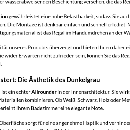
ner wasserabweisenden Beschichtung versehen, die das Reg
tion
gewährleistet eine hohe Belastbarkeit, sodass Sie a
en. Die Montage ist denkbar einfach und schnell erledigt.
igungsmaterial ist das Regal im Handumdrehen an der Wa
ität unseres Produkts überzeugt und bieten Ihnen daher e
ie wider Erwarten nicht zufrieden sein, können Sie das Re
l.
istert: Die Ästhetik des Dunkelgrau
ist ein echter
Allrounder
in der Innenarchitektur. Sie wirk
aterialien kombinieren. Ob Weiß, Schwarz, Holz oder Me
verleiht Ihrem Badezimmer eine elegante Note.
Oberfläche sorgt für eine angenehme Haptik und verhinde