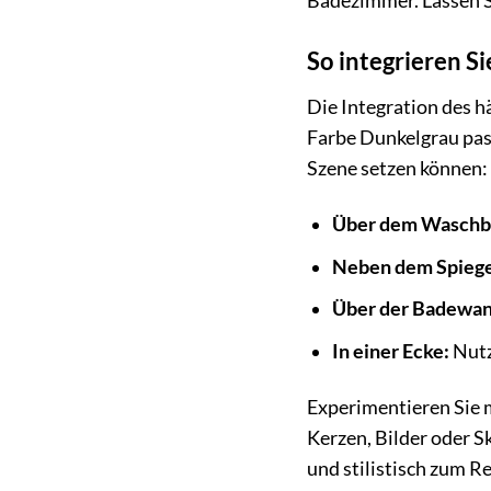
Badezimmer. Lassen Si
So integrieren S
Die Integration des h
Farbe Dunkelgrau pass
Szene setzen können:
Über dem Waschb
Neben dem Spiege
Über der Badewa
In einer Ecke:
Nutz
Experimentieren Sie 
Kerzen, Bilder oder S
und stilistisch zum 