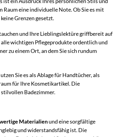
 ist ein Ausdruck Ihres persönlichen Stils und
m Raum eine individuelle Note. Ob Sie es mit
d keine Grenzen gesetzt.
tauchen und Ihre Lieblingslektüre griffbereit auf
 alle wichtigen Pflegeprodukte ordentlich und
mer zu einem Ort, an dem Sie sich rundum
utzen Sie es als Ablage für Handtücher, als
raum für Ihre Kosmetikartikel. Die
 stilvollen Badezimmer.
wertige Materialien
und eine sorgfältige
glebig und widerstandsfähig ist. Die