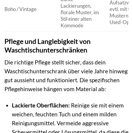
Aufsatzwa
Lackierungen,
Boho / Vintage
evtl. mit fl
florale Muster, im
Mustern od
Stil einer alten
Used-Opti
Kommode
Pflege und Langlebigkeit von
Waschtischunterschränken
Die richtige Pflege stellt sicher, dass dein
Waschtischunterschrank über viele Jahre hinweg
gut aussieht und funktioniert. Die spezifischen
Pflegehinweise hängen vom Material ab:
Lackierte Oberflächen:
Reinige sie mit einem
weichen, feuchten Tuch und einem milden
Reinigungsmittel. Vermeide aggressive
Scheuermittel oder Lösungsmittel, da diese die