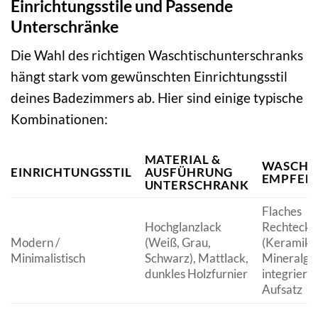
Einrichtungsstile und Passende
Unterschränke
Die Wahl des richtigen Waschtischunterschranks
hängt stark vom gewünschten Einrichtungsstil
deines Badezimmers ab. Hier sind einige typische
Kombinationen:
MATERIAL &
WASCHB
EINRICHTUNGSSTIL
AUSFÜHRUNG
EMPFEH
UNTERSCHRANK
Flaches
Hochglanzlack
Rechteckb
Modern /
(Weiß, Grau,
(Keramik,
Minimalistisch
Schwarz), Mattlack,
Mineralgus
dunkles Holzfurnier
integriert 
Aufsatz