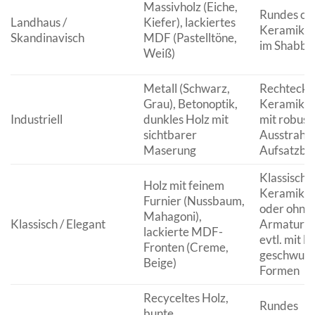
Massivholz (Eiche,
Rundes od
Landhaus /
Kiefer), lackiertes
Keramikbec
Skandinavisch
MDF (Pastelltöne,
im Shabby
Weiß)
Metall (Schwarz,
Rechtecki
Grau), Betonoptik,
Keramikbec
Industriell
dunkles Holz mit
mit robust
sichtbarer
Ausstrahlu
Maserung
Aufsatzbe
Klassische
Holz mit feinem
Keramikbe
Furnier (Nussbaum,
oder ohne
Mahagoni),
Klassisch / Elegant
Armaturen
lackierte MDF-
evtl. mit le
Fronten (Creme,
geschwun
Beige)
Formen
Recyceltes Holz,
Rundes
bunte