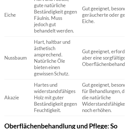
gute natürliche
Gut geeignet, besonde
Beständigkeit gegen
Eiche
geräucherte oder geöl
Fäulnis. Muss
Eiche.
jedoch gut
behandelt werden.
Hart, haltbar und
ästhetisch
Gut geeignet, erforde
ansprechend.
Nussbaum
aber eine sorgfältige
Natürliche Öle
Oberflächenbehandlu
bieten einen
gewissen Schutz.
Hartes und
Gut geeignet, besonde
widerstandsfähiges
für Behandlungen, die
Akazie
Holz mit guter
die natürliche
Beständigkeit gegen
Widerstandsfähigkeit
Feuchtigkeit.
noch erhöhen.
Oberflächenbehandlung und Pflege: So