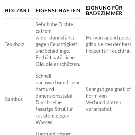
EIGNUNG FÜR
HOLZART
EIGENSCHAFTEN
BADEZIMMER
Sehr hohe Dichte,
extrem
widerstandsfähig
Hervorragend geeigne
Teakholz
gegen Feuchtigkeit
gilt als eines der beste
und Schädlinge.
Hölzer für Feuchträu
Enthält natürliche
Öle, die es schützen.
Schnell
nachwachsend, sehr
hart und
Sehr gut geeignet, oft 
dimensionsstabil.
Form von
Bambus
Durch seine
Verbundplatten
faserige Struktur
verarbeitet.
resistent gegen
Wasser.
Hart und robust,