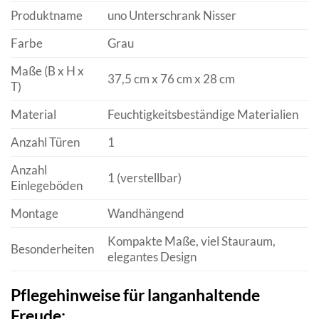
Produktname
uno Unterschrank Nisser
Farbe
Grau
Maße (B x H x
37,5 cm x 76 cm x 28 cm
T)
Material
Feuchtigkeitsbeständige Materialien
Anzahl Türen
1
Anzahl
1 (verstellbar)
Einlegeböden
Montage
Wandhängend
Kompakte Maße, viel Stauraum,
Besonderheiten
elegantes Design
Pflegehinweise für langanhaltende
Freude: