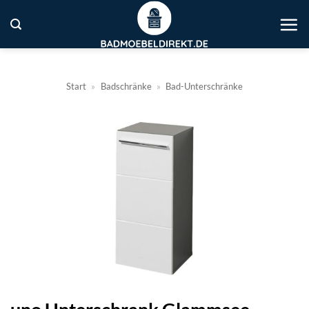
Zum
Inhalt
springen
Start
»
Badschränke
»
Bad-Unterschränke