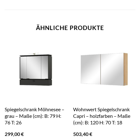
ÄHNLICHE PRODUKTE
Spiegelschrank Möhnesee –
Wohnwert Spiegelschrank
grau – Maße (cm): B: 79 H:
Capri – holzfarben – Maße
76 T: 26
(cm): B: 120 H: 70 T: 18
299,00
€
503,40
€