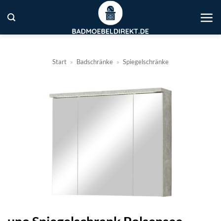
Zum
Inhalt
springen
Start
»
Badschränke
»
Spiegelschränke