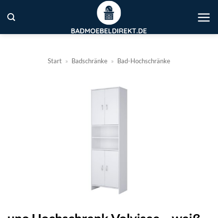
Zum
Inhalt
springen
Start
»
Badschränke
»
Bad-Hochschränke