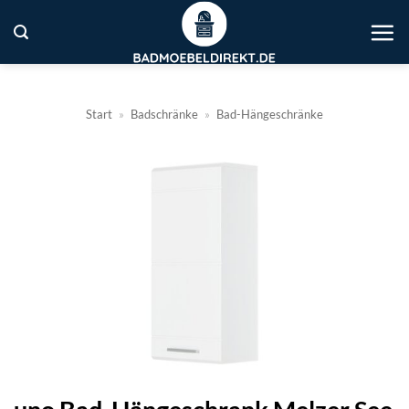
Zum
Inhalt
springen
Start
»
Badschränke
»
Bad-Hängeschränke