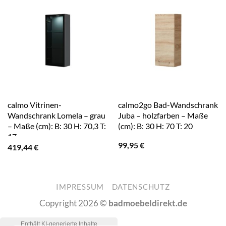
calmo Vitrinen-
calmo2go Bad-Wandschrank
Wandschrank Lomela – grau
Juba – holzfarben – Maße
– Maße (cm): B: 30 H: 70,3 T:
(cm): B: 30 H: 70 T: 20
17
99,95
€
419,44
€
IMPRESSUM
DATENSCHUTZ
Copyright 2026 ©
badmoebeldirekt.de