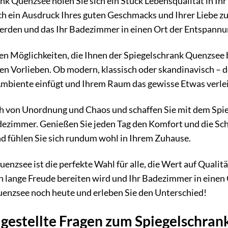
k Quenzsee holen Sie sich ein Stück Lebensqualität in Ihr Z
ch ein Ausdruck Ihres guten Geschmacks und Ihrer Liebe zu
erden und das Ihr Badezimmer in einen Ort der Entspannu
len Möglichkeiten, die Ihnen der Spiegelschrank Quenzsee 
en Vorlieben. Ob modern, klassisch oder skandinavisch – de
Ambiente einfügt und Ihrem Raum das gewisse Etwas verlei
ch von Unordnung und Chaos und schaffen Sie mit dem Spi
ezimmer. Genießen Sie jeden Tag den Komfort und die Schön
nd fühlen Sie sich rundum wohl in Ihrem Zuhause.
nzsee ist die perfekte Wahl für alle, die Wert auf Qualität
n lange Freude bereiten wird und Ihr Badezimmer in einen
uenzsee noch heute und erleben Sie den Unterschied!
 gestellte Fragen zum Spiegelschra