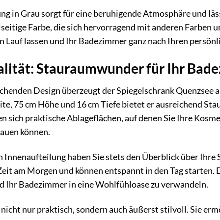
ng in Grau sorgt für eine beruhigende Atmosphäre und läs
lseitige Farbe, die sich hervorragend mit anderen Farben 
ien Lauf lassen und Ihr Badezimmer ganz nach Ihren persönl
alität: Stauraumwunder für Ihr Bad
henden Design überzeugt der Spiegelschrank Quenzsee auc
e, 75 cm Höhe und 16 cm Tiefe bietet er ausreichend Staur
n sich praktische Ablageflächen, auf denen Sie Ihre Kosme
tauen können.
n Innenaufteilung haben Sie stets den Überblick über Ihre S
Zeit am Morgen und können entspannt in den Tag starten. 
d Ihr Badezimmer in eine Wohlfühloase zu verwandeln.
nicht nur praktisch, sondern auch äußerst stilvoll. Sie erm