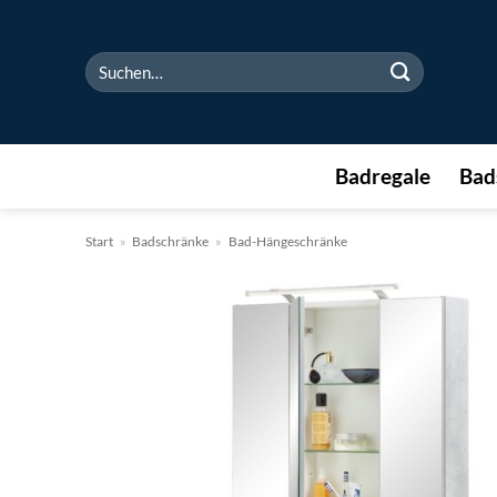
Zum
Inhalt
Suchen
springen
nach:
Badregale
Bad
Start
»
Badschränke
»
Bad-Hängeschränke