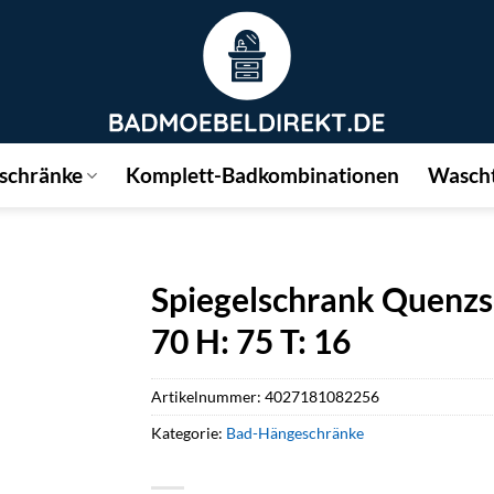
schränke
Komplett-Badkombinationen
Wascht
Spiegelschrank Quenzse
70 H: 75 T: 16
Artikelnummer:
4027181082256
Kategorie:
Bad-Hängeschränke