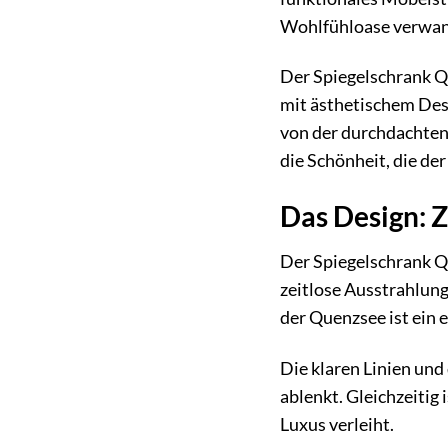
Wohlfühloase verwan
Der Spiegelschrank Qu
mit ästhetischem Des
von der durchdachten
die Schönheit, die de
Das Design: Z
Der Spiegelschrank Qu
zeitlose Ausstrahlung
der Quenzsee ist ein 
Die klaren Linien und
ablenkt. Gleichzeitig
Luxus verleiht.