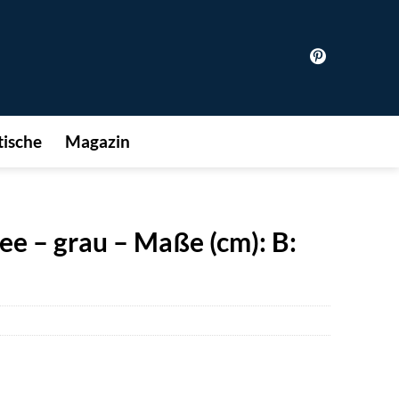
ische
Magazin
e – grau – Maße (cm): B: