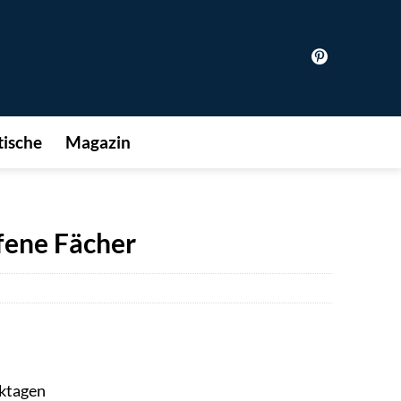
ische
Magazin
fene Fächer
rktagen