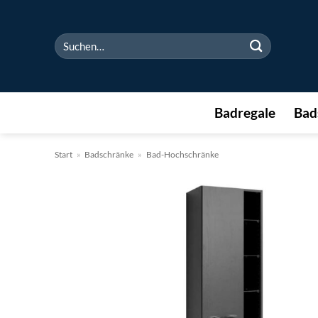
Zum
Inhalt
Suchen
springen
nach:
Badregale
Bad
Start
»
Badschränke
»
Bad-Hochschränke