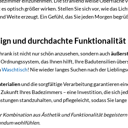
adezimmer einzunehmen. Die strahlend weiße Oberfläche ver
es optisch größer wirken. Stellen Sie sich vor, wie das Lic
nd Weite erzeugt. Ein Gefühl, das Sie jeden Morgen begrüßt
sign und durchdachte Funktionalität
rank ist nicht nur schön anzusehen, sondern auch
äußerst
 Ordnungssystem, das Ihnen hilft, Ihre Badutensilien übersi
m
Waschtisch
! Nie wieder langes Suchen nach der Lieblin
terialien
und die sorgfältige Verarbeitung garantieren ei
e Zukunft Ihres Badezimmers – eine Investition, die sich je
stungen standzuhalten, und pflegeleicht, sodass Sie lang
er Kombination aus Ästhetik und Funktionalität begeistern
rundum wohlfühlen.