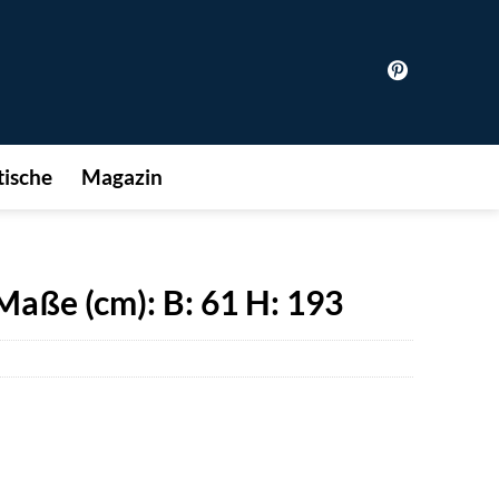
ische
Magazin
aße (cm): B: 61 H: 193