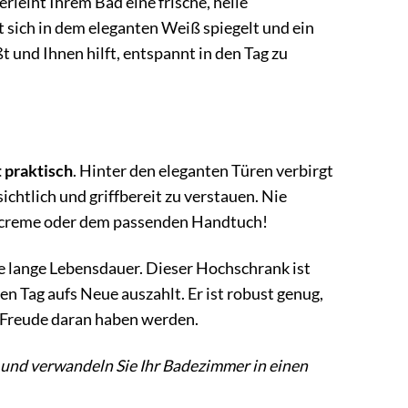
leiht Ihrem Bad eine frische, helle
ht sich in dem eleganten Weiß spiegelt und ein
 und Ihnen hilft, entspannt in den Tag zu
 praktisch
. Hinter den eleganten Türen verbirgt
chtlich und griffbereit zu verstauen. Nie
gscreme oder dem passenden Handtuch!
ne lange Lebensdauer. Dieser Hochschrank ist
den Tag aufs Neue auszahlt. Er ist robust genug,
e Freude daran haben werden.
 und verwandeln Sie Ihr Badezimmer in einen