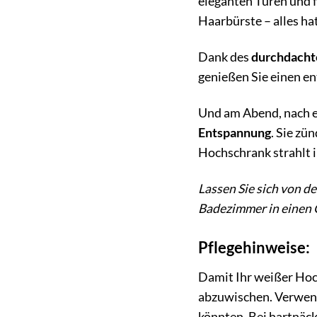
eleganten Türen und fi
Haarbürste – alles hat
Dank des
durchdacht
genießen Sie einen en
Und am Abend, nach e
Entspannung
. Sie z
Hochschrank strahlt i
Lassen Sie sich von d
Badezimmer in einen 
Pflegehinweise:
Damit Ihr weißer Hoc
abzuwischen. Verwend
könnten. Bei hartnäck