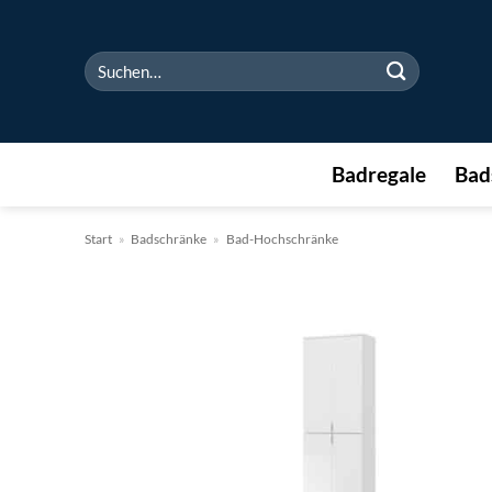
Zum
Inhalt
Suchen
springen
nach:
Badregale
Bad
Start
»
Badschränke
»
Bad-Hochschränke