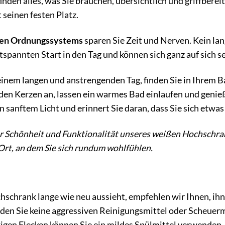
nden alles, was Sie brauchen, übersichtlich und griffbereit
 seinen festen Platz.
en Ordnungssystems
sparen Sie Zeit und Nerven. Kein la
tspannten Start in den Tag und können sich ganz auf sich s
inem langen und anstrengenden Tag, finden Sie in Ihrem
ünden Kerzen an, lassen ein warmes Bad einlaufen und gen
n sanftem Licht und erinnert Sie daran, dass Sie sich etwas
er Schönheit und Funktionalität unseres weißen Hochschra
Ort, an dem Sie sich rundum wohlfühlen.
hschrank lange wie neu aussieht, empfehlen wir Ihnen, ih
en Sie keine aggressiven Reinigungsmittel oder Scheuermi
igen Flecken können Sie ein mildes Spülmittel verwenden.