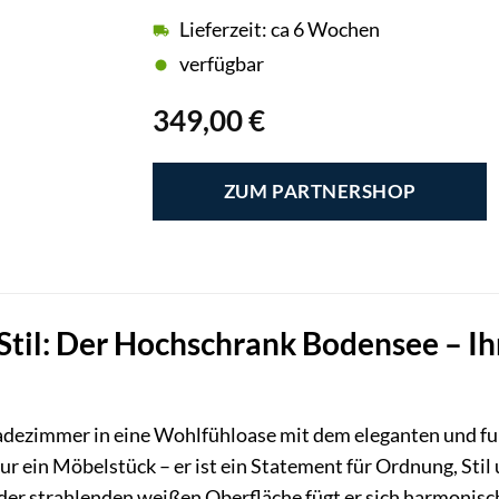
Lieferzeit: ca 6 Wochen
verfügbar
349,00
€
ZUM PARTNERSHOP
til: Der Hochschrank Bodensee – Ihr
adezimmer in eine Wohlfühloase mit dem eleganten und f
nur ein Möbelstück – er ist ein Statement für Ordnung, St
 der strahlenden weißen Oberfläche fügt er sich harmonis