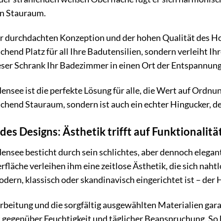
en Stauraum.
der durchdachten Konzeption und der hohen Qualität des H
ichend Platz für all Ihre Badutensilien, sondern verleiht 
ieser Schrank Ihr Badezimmer in einen Ort der Entspannu
see ist die perfekte Lösung für alle, die Wert auf Ordnung
ichend Stauraum, sondern ist auch ein echter Hingucker, 
es Designs: Ästhetik trifft auf Funktionalitä
see besticht durch sein schlichtes, aber dennoch elegant
fläche verleihen ihm eine zeitlose Ästhetik, die sich naht
dern, klassisch oder skandinavisch eingerichtet ist – de
rbeitung und die sorgfältig ausgewählten Materialien gar
 gegenüber Feuchtigkeit und täglicher Beanspruchung. So 