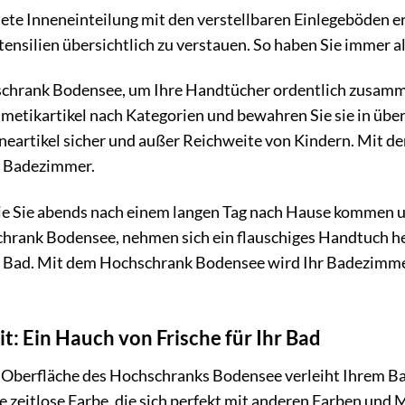
ltete Inneneinteilung mit den verstellbaren Einlegeböden 
ensilien übersichtlich zu verstauen. So haben Sie immer a
chrank Bodensee, um Ihre Handtücher ordentlich zusamm
smetikartikel nach Kategorien und bewahren Sie sie in über
neartikel sicher und außer Reichweite von Kindern. Mit 
m Badezimmer.
 wie Sie abends nach einem langen Tag nach Hause kommen 
chrank Bodensee, nehmen sich ein flauschiges Handtuch 
s Bad. Mit dem Hochschrank Bodensee wird Ihr Badezimme
t: Ein Hauch von Frische für Ihr Bad
 Oberfläche des Hochschranks Bodensee verleiht Ihrem B
e zeitlose Farbe, die sich perfekt mit anderen Farben und M