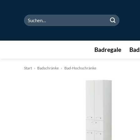
Zum
Inhalt
Suchen
springen
nach:
Badregale
Bad
Start
»
Badschränke
»
Bad-Hochschränke