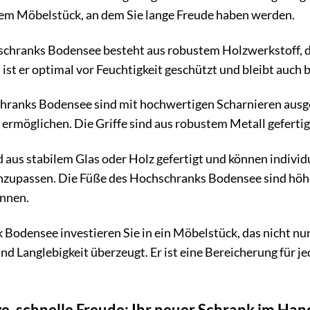
nem Möbelstück, an dem Sie lange Freude haben werden.
chranks Bodensee besteht aus robustem Holzwerkstoff, 
ist er optimal vor Feuchtigkeit geschützt und bleibt auch 
hranks Bodensee sind mit hochwertigen Scharnieren ausges
ermöglichen. Die Griffe sind aus robustem Metall geferti
 aus stabilem Glas oder Holz gefertigt und können indivi
anzupassen. Die Füße des Hochschranks Bodensee sind höhe
önnen.
odensee investieren Sie in ein Möbelstück, das nicht nur
und Langlebigkeit überzeugt. Er ist eine Bereicherung für
e, schnelle Freude: Ihr neuer Schrank im H