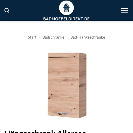
Zum
Inhalt
springen
Start
»
Badschränke
»
Bad-Hängeschränke