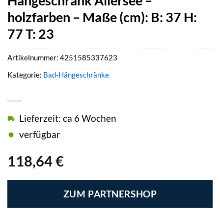
Hängeschrank Allersee –
holzfarben – Maße (cm): B: 37 H:
77 T: 23
Artikelnummer:
4251585337623
Kategorie:
Bad-Hängeschränke
Lieferzeit: ca 6 Wochen
verfügbar
118,64
€
ZUM PARTNERSHOP