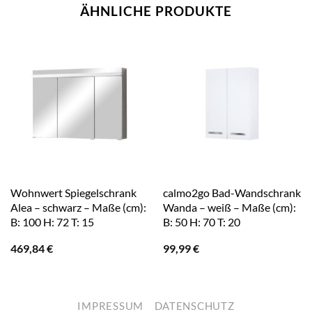
ÄHNLICHE PRODUKTE
Wohnwert Spiegelschrank
calmo2go Bad-Wandschrank
Alea – schwarz – Maße (cm):
Wanda – weiß – Maße (cm):
B: 100 H: 72 T: 15
B: 50 H: 70 T: 20
469,84
€
99,99
€
IMPRESSUM
DATENSCHUTZ