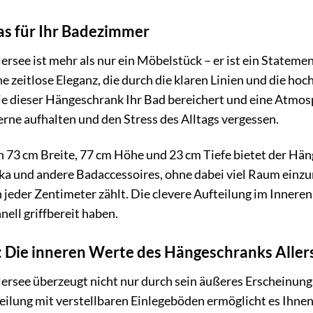
as für Ihr Badezimmer
rsee ist mehr als nur ein Möbelstück – er ist ein Stateme
ne zeitlose Eleganz, die durch die klaren Linien und die h
 wie dieser Hängeschrank Ihr Bad bereichert und eine Atmo
gerne aufhalten und den Stress des Alltags vergessen.
 73 cm Breite, 77 cm Höhe und 23 cm Tiefe bietet der Häng
a und andere Badaccessoires, ohne dabei viel Raum einzun
jeder Zentimeter zählt. Die clevere Aufteilung im Inneren 
nell griffbereit haben.
: Die inneren Werte des Hängeschranks Aller
ersee überzeugt nicht nur durch sein äußeres Erscheinung
ilung mit verstellbaren Einlegeböden ermöglicht es Ihnen