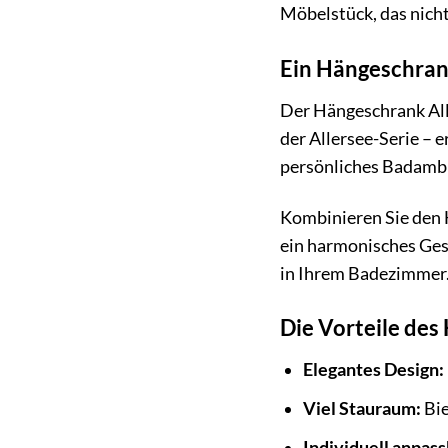
Möbelstück, das nicht
Ein Hängeschrank
Der Hängeschrank All
der Allersee-Serie – e
persönliches Badambie
Kombinieren Sie den 
ein harmonisches Gesa
in Ihrem Badezimmer.
Die Vorteile des
Elegantes Design:
Viel Stauraum:
Bie
Individuell anpass