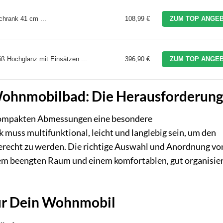
hrank 41 cm ...
108,99 €
ZUM TOP ANGEB
ß Hochglanz mit Einsätzen ...
396,90 €
ZUM TOP ANGEB
ohnmobilbad: Die Herausforderung
 kompakten Abmessungen eine besondere
muss multifunktional, leicht und langlebig sein, um den
erecht zu werden. Die richtige Auswahl und Anordnung vo
m beengten Raum und einem komfortablen, gut organisie
ür Dein Wohnmobil