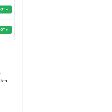
OT »
OT »
n
rten