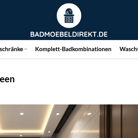
schränke
Komplett-Badkombinationen
Wascht
deen