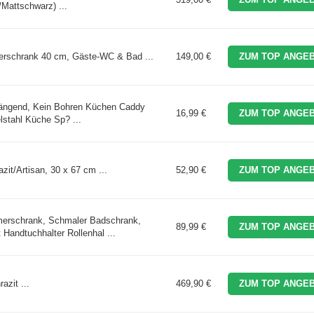
Mattschwarz) ...
erschrank 40 cm, Gäste-WC & Bad ...
149,00 €
ZUM TOP ANGEB
ängend, Kein Bohren Küchen Caddy
16,99 €
ZUM TOP ANGEB
lstahl Küche Sp? ...
zit/Artisan, 30 x 67 cm ...
52,90 €
ZUM TOP ANGEB
erschrank, Schmaler Badschrank,
89,99 €
ZUM TOP ANGEB
andtuchhalter Rollenhal ...
azit ...
469,90 €
ZUM TOP ANGEB