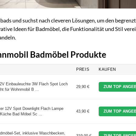
bads und suchst nach cleveren Lösungen, um den begrenz
tive Ideen für Badmöbel, die Funktionalität und Stil vere
andeln.
ohnmobil Badmöbel Produkte
PREIS
KAUFEN
12V Einbauleuchte 3W Flach Spot Loch
29,90 €
ZUM TOP ANGEB
t für Wohnmobil B ...
ler 12V Spot Downlight Flach Lampe
43,90 €
ZUM TOP ANGEB
Küche Bad Möbel Sc ...
möbel-Set, inklusive Waschbecken,
319,00 €
ZUM TOP ANGEB