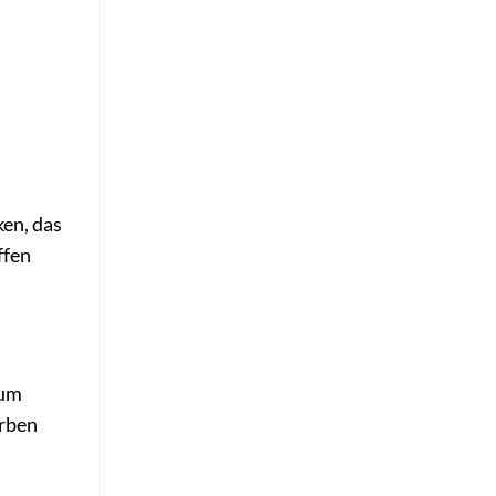
en, das
ffen
 um
örben