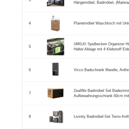
3
Hängemöbel, Badmöbel, (Matera/
Planetmöbel Waschtisch mit Unt
4
UMILKI Spülbecken Organizer H
5
Halter Ablage mit 4 Klebstoff Ede
Vicco Badschrank Marelle, Anthra
6
ZealWe Badmöbel Set Badezimm
7
Aufbewahrungsschrank 60cm mit H
Livinity Badmöbel-Set Temo Anthr
8