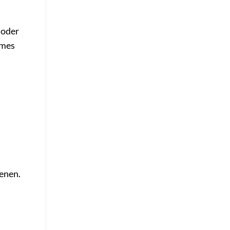
 oder
umes
enen.