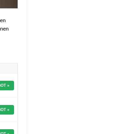
ten
inen
OT »
OT »
OT »