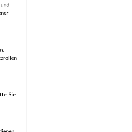
e und
ener
n.
tzrollen
te. Sie
 dienen,