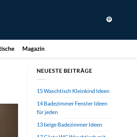
ische
Magazin
NEUESTE BEITRÄGE
15 Waschtisch Kleinkind Ideen
14 Badezimmer Fenster Ideen
für jeden
13 beige Badezimmer Ideen