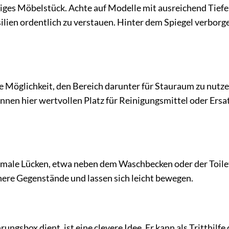
ßiges Möbelstück. Achte auf Modelle mit ausreichend Tief
lien ordentlich zu verstauen. Hinter dem Spiegel verborg
 Möglichkeit, den Bereich darunter für Stauraum zu nutze
nen hier wertvollen Platz für Reinigungsmittel oder Ersa
hmale Lücken, etwa neben dem Waschbecken oder der Toilet
nere Gegenstände und lassen sich leicht bewegen.
ungsbox dient, ist eine clevere Idee. Er kann als Tritthilfe