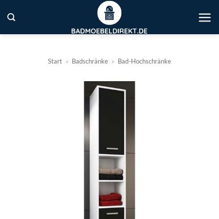
Zum
Inhalt
springen
Start
»
Badschränke
»
Bad-Hochschränke