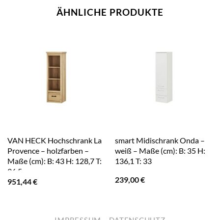
ÄHNLICHE PRODUKTE
VAN HECK Hochschrank La
smart Midischrank Onda –
Provence – holzfarben –
weiß – Maße (cm): B: 35 H:
Maße (cm): B: 43 H: 128,7 T:
136,1 T: 33
36,5
239,00
€
951,44
€