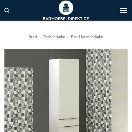
Zum
Inhalt
springen
Start
»
Badschränke
»
Bad-Hochschränke