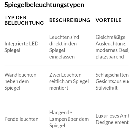
Spiegelbeleuchtungstypen
TYP DER
BESCHREIBUNG
VORTEILE
BELEUCHTUNG
Leuchten sind
Gleichmäßige
Integrierte LED-
direkt in den
Ausleuchtung,
Spiegel
Spiegel
modernes Design
eingelassen
platzsparend
Wandleuchten
Zwei Leuchten
Schlagschattenfr
neben dem
seitlich am Spiegel
Gesichtsausleuch
Spiegel
montiert
Stilvielfalt
Hängende
Luxuriöses Ambi
Pendelleuchten
Lampen über dem
Designelement
Spiegel