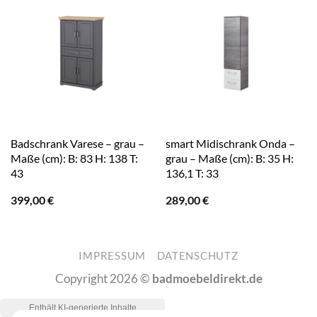
Badschrank Varese – grau –
smart Midischrank Onda –
Maße (cm): B: 83 H: 138 T:
grau – Maße (cm): B: 35 H:
43
136,1 T: 33
399,00
€
289,00
€
IMPRESSUM
DATENSCHUTZ
Copyright 2026 ©
badmoebeldirekt.de