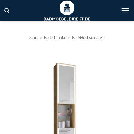
Zum
Inhalt
springen
Start
»
Badschränke
»
Bad-Hochschränke