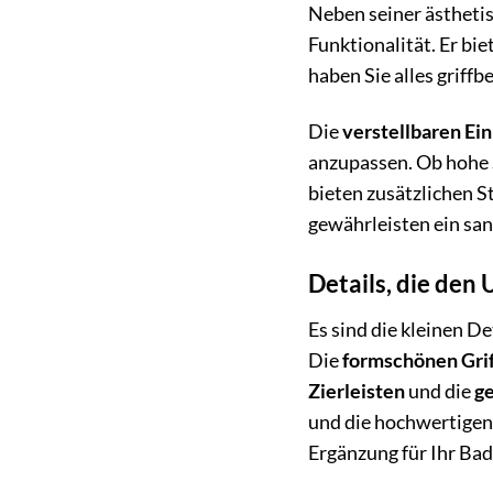
Neben seiner ästheti
Funktionalität. Er bi
haben Sie alles griff
Die
verstellbaren Ei
anzupassen. Ob hohe S
bieten zusätzlichen 
gewährleisten ein san
Details, die den
Es sind die kleinen De
Die
formschönen Gri
Zierleisten
und die
g
und die hochwertigen
Ergänzung für Ihr Ba