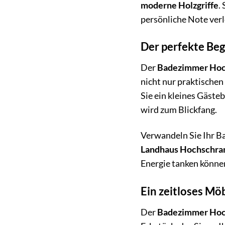
moderne Holzgriffe
.
persönliche Note verl
Der perfekte Beg
Der
Badezimmer Hoch
nicht nur praktische
Sie ein kleines Gäste
wird zum Blickfang.
Verwandeln Sie Ihr B
Landhaus Hochschra
Energie tanken können
Ein zeitloses Mö
Der
Badezimmer Hoch