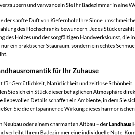
 verzaubern und verwandeln Sie Ihr Badezimmer in eine W
 wie der sanfte Duft von Kiefernholz Ihre Sinne umschmeiche
ahlung des Hochschranks bewundern. Jedes Stück erzählt s
g des Holzes und der sorgfältigen Handwerkskunst, die in 
t nur ein praktischer Stauraum, sondern ein echtes Schmu
iht.
andhausromantik für Ihr Zuhause
t für Gemütlichkeit, Natürlichkeit und zeitlose Schönheit
en Sie sich ein Stück dieser behaglichen Atmosphäre direkt
e liebevollen Details schaffen ein Ambiente, in dem Sie s
nießen Sie die entspannende Wirkung dieses harmonischen
n Neubau oder einem charmanten Altbau – der
Landhaus 
 und verleiht Ihrem Badezimmer eine individuelle Note. K