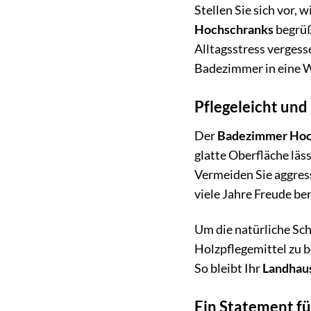
Stellen Sie sich vor
Hochschranks
begrüß
Alltagsstress vergess
Badezimmer in eine 
Pflegeleicht und
Der
Badezimmer Hoch
glatte Oberfläche läs
Vermeiden Sie aggress
viele Jahre Freude ber
Um die natürliche Sch
Holzpflegemittel zu b
So bleibt Ihr
Landhau
Ein Statement fü