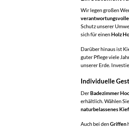
Wir legen großen Wer
verantwortungsvoller
Schutz unserer Umwelt
sich für einen
Holz H
Darüber hinaus ist Ki
guter Pflege viele Ja
unserer Erde. Investi
Individuelle Ges
Der
Badezimmer Hoch
erhältlich. Wählen S
naturbelassenes Kie
Auch bei den
Griffen
h