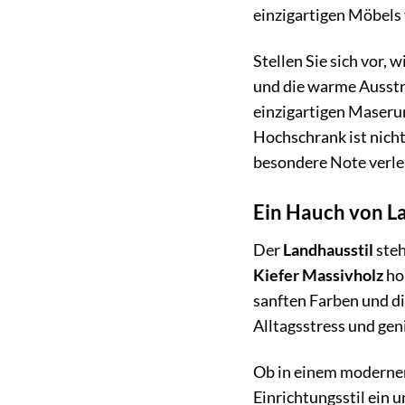
einzigartigen Möbels
Stellen Sie sich vor,
und die warme Ausstr
einzigartigen Maserun
Hochschrank ist nich
besondere Note verle
Ein Hauch von L
Der
Landhausstil
steh
Kiefer Massivholz
hol
sanften Farben und di
Alltagsstress und ge
Ob in einem moderne
Einrichtungsstil ein