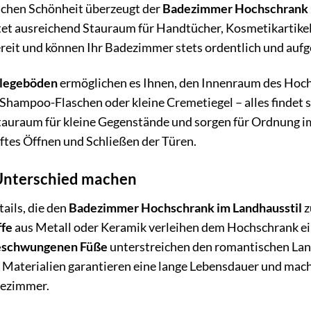
schen Schönheit überzeugt der
Badezimmer Hochschrank i
etet ausreichend Stauraum für Handtücher, Kosmetikartikel
bereit und können Ihr Badezimmer stets ordentlich und auf
nlegeböden
ermöglichen es Ihnen, den Innenraum des Hochs
hampoo-Flaschen oder kleine Cremetiegel – alles findet s
Stauraum für kleine Gegenstände und sorgen für Ordnung 
ftes Öffnen und Schließen der Türen.
 Unterschied machen
tails, die den
Badezimmer Hochschrank im Landhausstil
z
ffe
aus Metall oder Keramik verleihen dem Hochschrank ei
eschwungenen Füße
unterstreichen den romantischen Land
 Materialien garantieren eine lange Lebensdauer und mac
dezimmer.