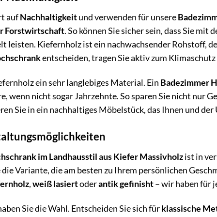
t auf
Nachhaltigkeit
und verwenden für unsere
Badezimm
 Forstwirtschaft
. So können Sie sicher sein, dass Sie mi
 leisten. Kiefernholz ist ein nachwachsender Rohstoff, de
ochschrank
entscheiden, tragen Sie aktiv zum Klimaschutz 
efernholz ein sehr langlebiges Material. Ein
Badezimmer Ho
hre, wenn nicht sogar Jahrzehnte. So sparen Sie nicht nur 
eren Sie in ein nachhaltiges Möbelstück, das Ihnen und der
taltungsmöglichkeiten
schrank im Landhausstil aus Kiefer Massivholz
ist in v
ie die Variante, die am besten zu Ihrem persönlichen Ges
fernholz
,
weiß lasiert
oder
antik gefinisht
– wir haben für 
aben Sie die Wahl. Entscheiden Sie sich für
klassische Met