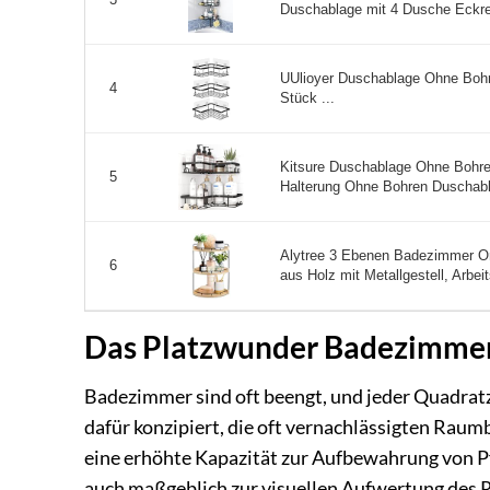
3
Duschablage mit 4 Dusche Eckreg
UUlioyer Duschablage Ohne Bohre
4
Stück ...
Kitsure Duschablage Ohne Bohre
5
Halterung Ohne Bohren Duschabl
Alytree 3 Ebenen Badezimmer Or
6
aus Holz mit Metallgestell, Arbeit
Das Platzwunder Badezimmer 
Badezimmer sind oft beengt, und jeder Quadratz
dafür konzipiert, die oft vernachlässigten Raumb
eine erhöhte Kapazität zur Aufbewahrung von P
auch maßgeblich zur visuellen Aufwertung des R