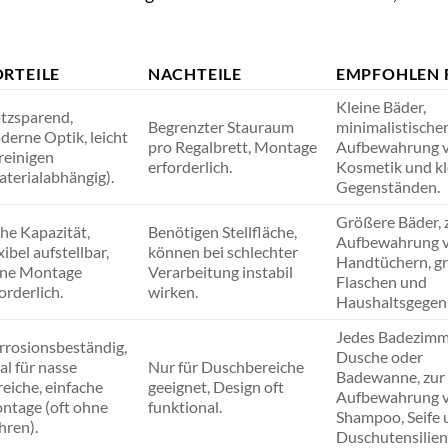
RTEILE
NACHTEILE
EMPFOHLEN 
Kleine Bäder,
atzsparend,
Begrenzter Stauraum
minimalistischer 
derne Optik, leicht
pro Regalbrett, Montage
Aufbewahrung 
reinigen
erforderlich.
Kosmetik und kl
aterialabhängig).
Gegenständen.
Größere Bäder, 
he Kapazität,
Benötigen Stellfläche,
Aufbewahrung 
xibel aufstellbar,
können bei schlechter
Handtüchern, g
ine Montage
Verarbeitung instabil
Flaschen und
orderlich.
wirken.
Haushaltsgegen
Jedes Badezimm
rrosionsbeständig,
Dusche oder
al für nasse
Nur für Duschbereiche
Badewanne, zur
eiche, einfache
geeignet, Design oft
Aufbewahrung 
ntage (oft ohne
funktional.
Shampoo, Seife 
hren).
Duschutensilien