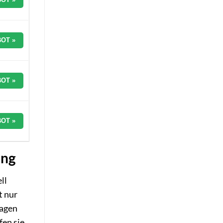
OT »
OT »
OT »
ung
ll
t nur
ragen
fen sie