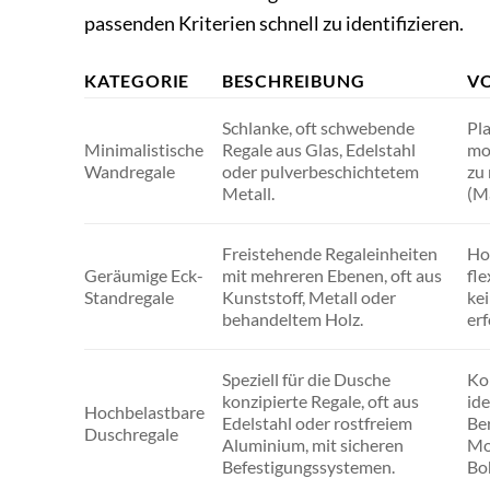
passenden Kriterien schnell zu identifizieren.
KATEGORIE
BESCHREIBUNG
VO
Schlanke, oft schwebende
Pl
Minimalistische
Regale aus Glas, Edelstahl
mo
Wandregale
oder pulverbeschichtetem
zu 
Metall.
(M
Freistehende Regaleinheiten
Ho
Geräumige Eck-
mit mehreren Ebenen, oft aus
fle
Standregale
Kunststoff, Metall oder
ke
behandeltem Holz.
erf
Speziell für die Dusche
Ko
konzipierte Regale, oft aus
ide
Hochbelastbare
Edelstahl oder rostfreiem
Ber
Duschregale
Aluminium, mit sicheren
Mo
Befestigungssystemen.
Bo