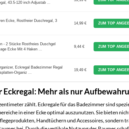
al, 43.5-120 inch Adjustab ...
n Ecke, Rostfreier Duschregal, 3
14,99 €
ZUM TOP ANGEB
n - 2 Stücke Rostfreies Duschgel
9,44 €
ZUM TOP ANGEB
age Ecke Mit 4 Haken ...
ganizer, Eckregal Badezimmer Regal
19,49 €
ZUM TOP ANGEB
splatten-Organiz ...
Eckregal: Mehr als nur Aufbewahr
entimeter zählt. Eckregale für das Badezimmer sind spezie
ereiche in einer Ecke optimal auszunutzen. Sie bieten nich
flegeprodukten, Handtüchern und Accessoires, sondern t
aumes bei. Durch die vertikale Nutzung des Raumes schaf