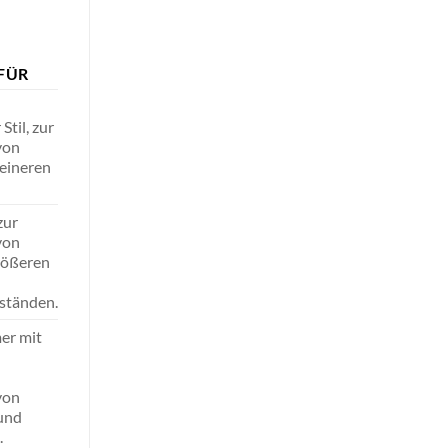
FÜR
Stil, zur
von
eineren
zur
von
rößeren
ständen.
er mit
von
und
.