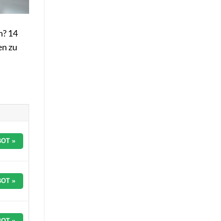
n? 14
en zu
OT »
OT »
OT »