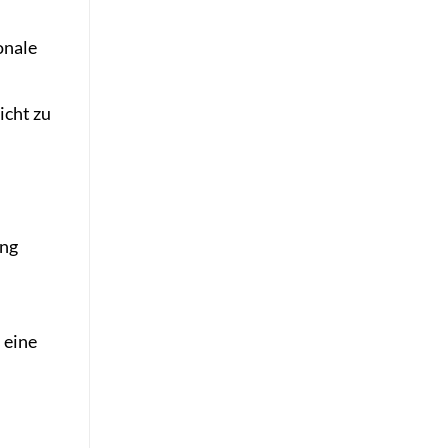
onale
icht zu
ung
 eine