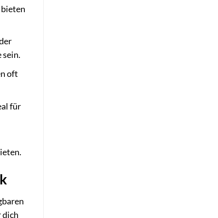
 bieten
oder
 sein.
n oft
al für
ieten.
ck
ügbaren
 dich