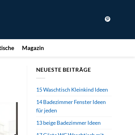
ische
Magazin
NEUESTE BEITRÄGE
15 Waschtisch Kleinkind Ideen
14 Badezimmer Fenster Ideen
für jeden
13 beige Badezimmer Ideen