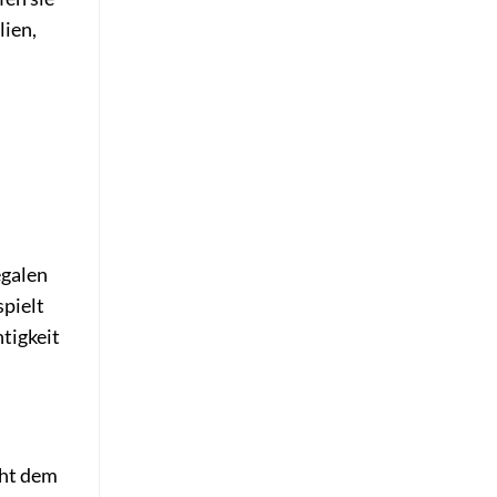
lien,
egalen
spielt
htigkeit
iht dem