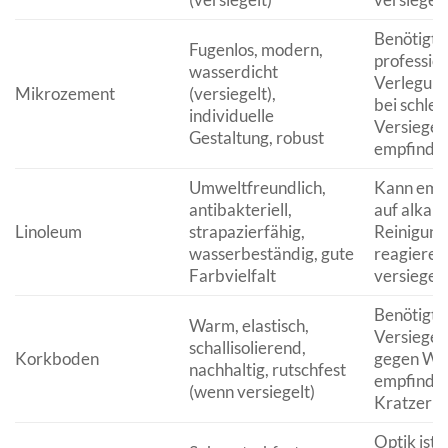
Benötigt
Fugenlos, modern,
profession
wasserdicht
Verlegung
Mikrozement
(versiegelt),
bei schlec
individuelle
Versiegel
Gestaltung, robust
empfindlic
Umweltfreundlich,
Kann empf
antibakteriell,
auf alkali
Linoleum
strapazierfähig,
Reinigung
wasserbeständig, gute
reagieren
Farbvielfalt
versiegel
Benötigt 
Warm, elastisch,
Versiegel
schallisolierend,
Korkboden
gegen Was
nachhaltig, rutschfest
empfindli
(wenn versiegelt)
Kratzer
Optik ist n