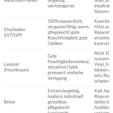
Naturstein Fliesen
langlebig,
teuer, ka
wertsteigernd
empfindli
Säuren sei
100% wasserdicht,
Kann bei 
strapazierfähig, warm,
Hitze aus
Vinylboden
pflegeleicht, gute
Reparatu
(LVT/LVP)
Rutschfestigkeit, gute
einzelner 
Optiken
kann schwi
Nicht 10
Gute
wasserdic
Feuchtigkeitsresistenz,
Laminat
Vinyl, Fu
attraktive Optik,
(Feuchtraum)
können anf
preiswert, einfache
sein, Rep
Verlegung
schwierig
Extrem langlebig,
Kalt, hart
modern, individuell
Risse ent
Beton
gestaltbar,
(selten be
pflegeleicht
Ausführun
(versiegelt)
versiegel