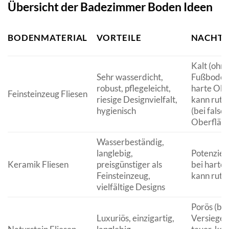
Übersicht der Badezimmer Boden Ideen
BODENMATERIAL
VORTEILE
NACHTE
Kalt (ohn
Sehr wasserdicht,
Fußboden
robust, pflegeleicht,
harte Obe
Feinsteinzeug Fliesen
riesige Designvielfalt,
kann rutsc
hygienisch
(bei falsc
Oberfläch
Wasserbeständig,
langlebig,
Potenziell
Keramik Fliesen
preisgünstiger als
bei harte
Feinsteinzeug,
kann rutsc
vielfältige Designs
Porös (be
Luxuriös, einzigartig,
Versiegel