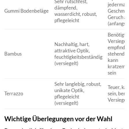
Sehr rutschfest,
jederman
dämpfend,
Gummi Bodenbeläge
Geschmac
wasserdicht, robust,
Geruch a
pflegeleicht
(anfangs)
Benötigt 
Versiegel
Nachhaltig, hart,
empfindli
attraktive Optik,
Bambus
stehende 
feuchtigkeitsbeständig
kann
(versiegelt)
kratzempf
sein
Sehr langlebig, robust,
Teuer, kan
unikate Optik,
Terrazzo
sein, benö
pflegeleicht
Versiegel
(versiegelt)
Wichtige Überlegungen vor der Wahl