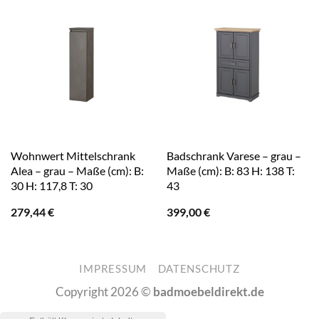
Wohnwert Mittelschrank
Badschrank Varese – grau –
Alea – grau – Maße (cm): B:
Maße (cm): B: 83 H: 138 T:
30 H: 117,8 T: 30
43
279,44
€
399,00
€
IMPRESSUM
DATENSCHUTZ
Copyright 2026 ©
badmoebeldirekt.de