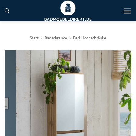
Zum
Inhalt
springen
Start
»
Badschränke
»
Bad-Hochschränke