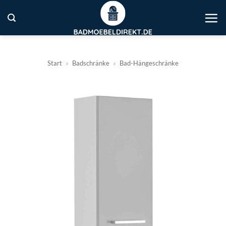
Zum
Inhalt
springen
Start
»
Badschränke
»
Bad-Hängeschränke